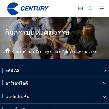


EN
กิจกรรมแห่งศตวรรษ
บ้านในบ้าน
Century Club
กิจกรรมแห่งศตวรรษ
EAS AS

อาร์เอฟไอดี

แอปพลิเคชั่น
