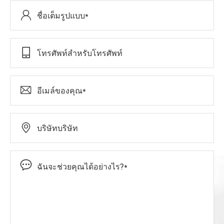




