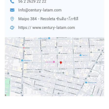

56 2 2629 22 22

Info@century-latam.com

Maipo 384 - Recoleta ซันติอาโกชิลี

https:// www.century-latam.com