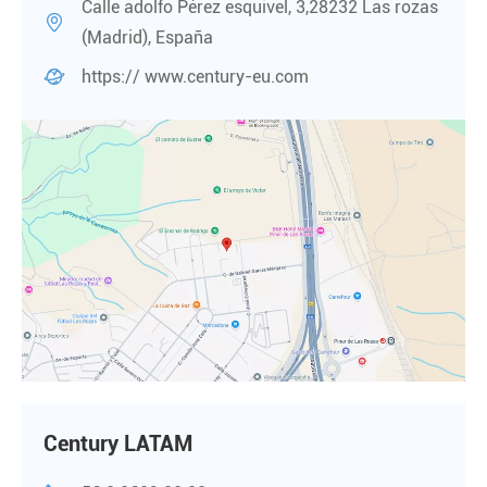
Calle adolfo Pérez esquivel, 3,28232 Las rozas

(Madrid), España

https:// www.century-eu.com
Century LATAM