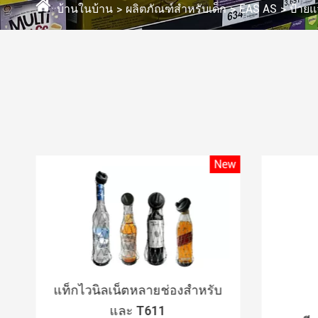
บ้านในบ้าน
ผลิตภัณฑ์สำหรับเด็ก
EAS AS
ป้ายแ
ew
New
แท็กไวนิลเน็ตหลายช่องสำหรับ
และ T611