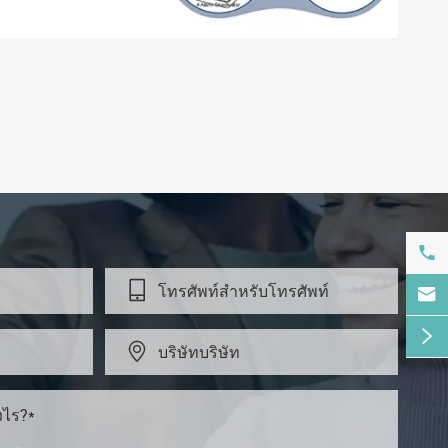




