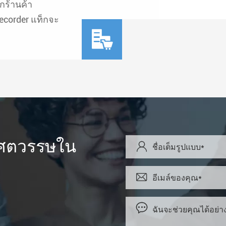
กร้านค้า
decorder แท็กจะ

บศตวรรษใน


