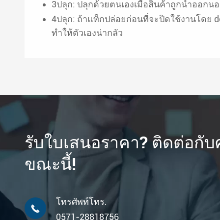
3ปลุก: ปลุกด้วยตนเองเมื่อสินค้าถูกนำออกนอ
4ปลุก: ถ้าแท็กปล่อยก่อนที่จะปิดใช้งานโดย 
ทำให้ตัวเองน่ากลัว
รับใบเสนอราคา? ติดต่อกั
ขณะนี้!
โทรศัพท์โทร.

0571-28818756