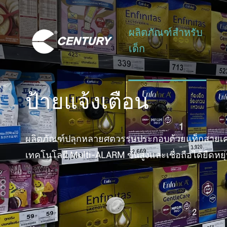
ผลิตภัณฑ์สำหรับ
เด็ก
ป้ายแจ้งเตือน
ผลิตภัณฑ์ปลุกหลายศตวรรษประกอบด้วยแท็กสายเคเบิลต
เทคโนโลยี Multi-ALARM ขั้นสูงและเชื่อถือได้ยืดห