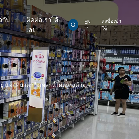
ยวกับ
ติดต่อเราได้
ลงชื่อเข้า
EN


ใช้
เลย
aby Multi Grip
T313ที่น่าตกใจ Super CABLE Tag Ⅱ
แท็กที่น่าตกใจเหล่านี้โดดเด่นด้วย