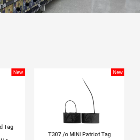
New
New
rd Tag
T307 /o MINI Patriot Tag
ติม >