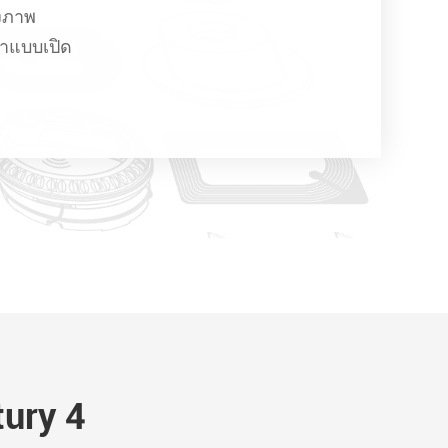
้งภาพ
าแบบเปิด
ury 4