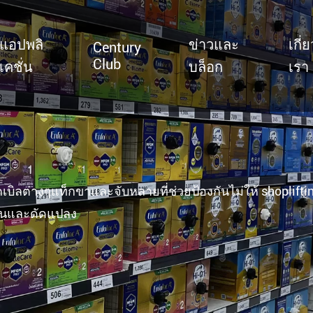
แอปพลิ
ข่าวและ
เกี่
Century
Club
เคชั่น
บล็อก
เรา
T526 Auto-Retractable B
่างๆแท็กขาและจับหลายที่ช่วยป้องกันไม่ให้ shoplifting 
ยุ่นและดัดแปลง