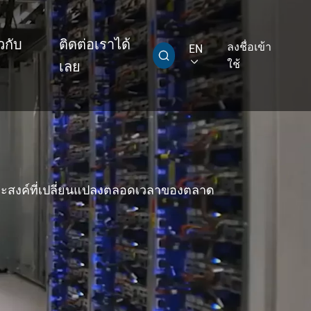
ยวกับ
ติดต่อเราได้
ลงชื่อเข้า
EN


ใช้
เลย
aby Multi Grip
T313ที่น่าตกใจ Super CABLE Tag Ⅱ
ระสงค์ที่เปลี่ยนแปลงตลอดเวลาของตลาด