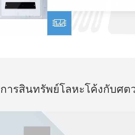

ดการสินทรัพย์โลหะโค้งกับศ