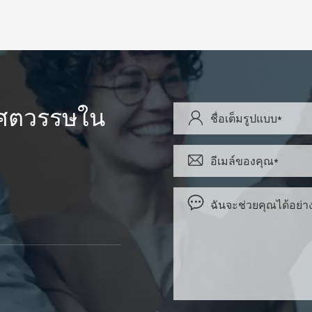
บศตวรรษใน


