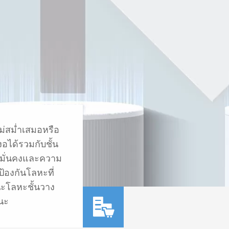
่สม่ำเสมอหรือ
ะงอได้รวมกับชั้น
ามมั่นคงและความ
้องกันโลหะที่
นะโลหะชั้นวาง

นะ