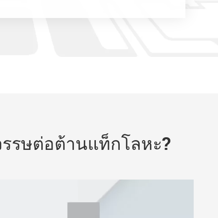
ตวรรษต่อต้านแท็กโลหะ?