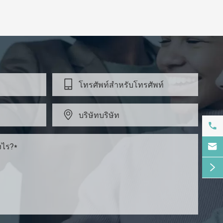




