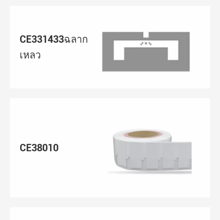
CE331433ฉลาก
เหลว
CE38010