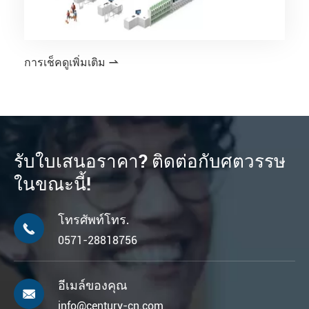
การเช็คดูเพิ่มเติม

รับใบเสนอราคา? ติดต่อกับศตวรรษ
ในขณะนี้!
โทรศัพท์โทร.

0571-28818756
อีเมล์ของคุณ

info@century-cn.com