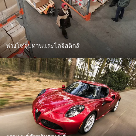
ห่วงโซ่อุปทานและโลจิสติกส์