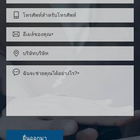



