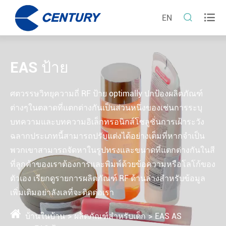


EN
EAS ป้าย
ศตวรรษวิทยุความถี่ RF ป้าย optimally ปกป้องผลิตภัณฑ์
ต่างๆในตลาดที่แตกต่างกันเป็นส่วนหนึ่งของเช่นการระบุ
บทความและบทความอิเล็กทรอนิกส์โซลูชั่นการเฝ้าระวัง
ฉลากประเภทนี้สามารถปรับแต่งได้อย่างเต็มที่หากจำเป็น
พวกเขาสามารถจัดหาในรูปทรงและขนาดที่แตกต่างกันในสี
ที่ลูกค้าของเราต้องการและพิมพ์ด้วยข้อความหรือโลโก้ของ
ตัวเอง เรียกดูรายการผลิตภัณฑ์ RF ด้านล่างสำหรับข้อมูล
เพิ่มเติมอย่าลังเลที่จะติดต่อเรา
บ้านในบ้าน
ผลิตภัณฑ์สำหรับเด็ก
EAS AS