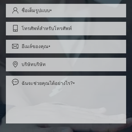




