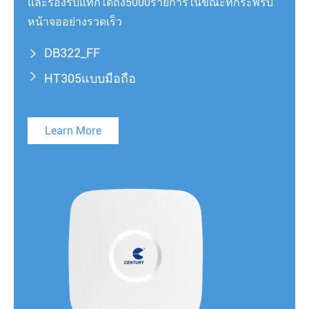
และรองรับแท็กได้ถึง5000รายการในขณะที่กระพริบ
หน้าจออย่างรวดเร็ว
DB322_FF


HT305แบบมือถือ
Learn More