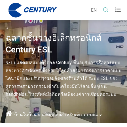


EN
ฉลากชั้นวางอิเล็กทรอนิกส์
Century ESL
ระบบแสดงผลแบบดิจิตอล Century ขึ้นอยู่กับการสื่อสารแบบ
สองทาง2.4/5GHz ซึ่งช่วยให้ลูกค้าสามารถจัดการราคาแบบ
ไดนามิกและปรับปรุงผลผลิตของร้านค้าได้ ระบบ ESL ของ
ศตวรรษสามารถรวมเข้ากับเครื่องมือไร้สายอื่นๆเช่น
handhelds, โทรศัพท์มือถือหรือเพียงแค่การเชื่อมต่อระบบ
บ้านในบ้าน
ผลิตภัณฑ์สำหรับเด็ก
เอสแอล